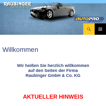
Suchen
RAUBINGER Fullservice rund ums Auto
Zum
Inhalt
springen
Willkommen
Wir heißen Sie herzlich willkommen
auf den Seiten der Firma
Raubinger GmbH & Co. KG
AKTUELLER HINWEIS